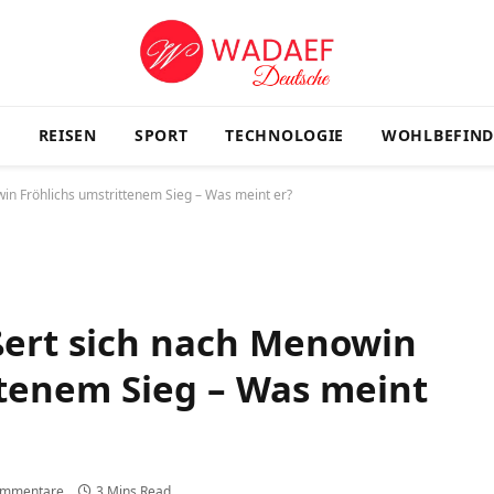
G
REISEN
SPORT
TECHNOLOGIE
WOHLBEFIN
n Fröhlichs umstrittenem Sieg – Was meint er?
ßert sich nach Menowin
ttenem Sieg – Was meint
ommentare
3 Mins Read