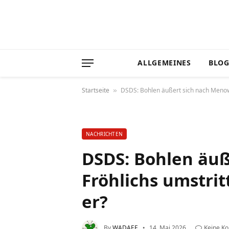
ALLGEMEINES
BLO
Startseite
DSDS: Bohlen äußert sich nach Menowi
»
NACHRICHTEN
DSDS: Bohlen äu
Fröhlichs umstri
er?
By
WADAEF
14. Mai 2026
Keine K