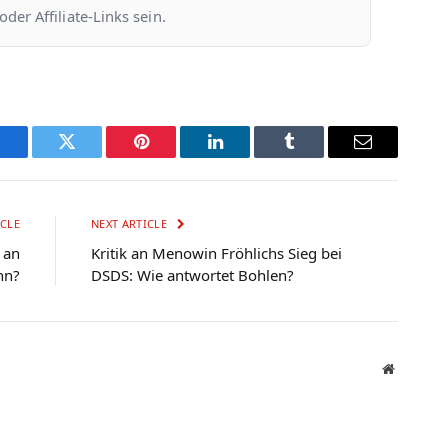
er Affiliate-Links sein.
Facebook
Twitter
Pinterest
LinkedIn
Tumblr
Email
CLE
NEXT ARTICLE
 an
Kritik an Menowin Fröhlichs Sieg bei
nn?
DSDS: Wie antwortet Bohlen?
Website