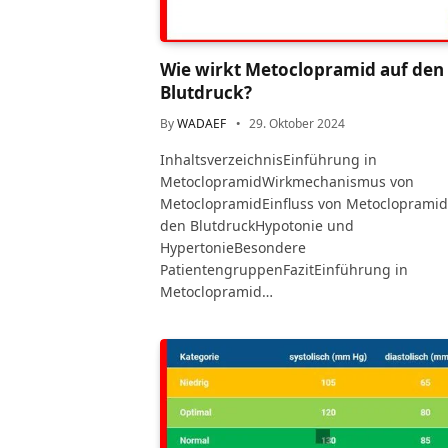
Wie wirkt Metoclopramid auf den
Blutdruck?
By
WADAEF
29. Oktober 2024
InhaltsverzeichnisEinführung in
MetoclopramidWirkmechanismus von
MetoclopramidEinfluss von Metoclopramid
den BlutdruckHypotonie und
HypertonieBesondere
PatientengruppenFazitEinführung in
Metoclopramid…