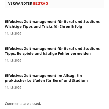
VERWANDTER
BEITRAG
Effektives Zeitmanagement für Beruf und Studium:
Wichtige Tipps und Tricks für Ihren Erfolg
14. Juli 2026
Effektives Zeitmanagement für Beruf und Studium:
Tipps, Beispiele und häufige Fehler vermeiden
14. Juli 2026
Effektives Zeitmanagement im Alltag: Ein
praktischer Leitfaden für Beruf und Studium
14. Juli 2026
Comments are closed.