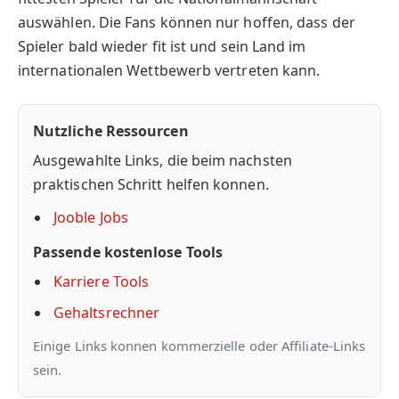
auswählen. Die Fans können nur hoffen, dass der
Spieler bald wieder fit ist und sein Land im
internationalen Wettbewerb vertreten kann.
Nutzliche Ressourcen
Ausgewahlte Links, die beim nachsten
praktischen Schritt helfen konnen.
Jooble Jobs
Passende kostenlose Tools
Karriere Tools
Gehaltsrechner
Einige Links konnen kommerzielle oder Affiliate-Links
sein.