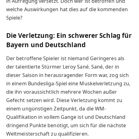
in Aufregung versetzt. Doch wer ist betroffen und
welche Auswirkungen hat dies auf die kommenden
Spiele?
Die Verletzung: Ein schwerer Schlag für
Bayern und Deutschland
Der betroffene Spieler ist niemand Geringeres als
der talentierte Stürmer Leroy Sané. Sané, der in
dieser Saison in herausragender Form war, zog sich
in einem Bundesliga-Spiel eine Muskelverletzung zu,
die ihn voraussichtlich mehrere Wochen außer
Gefecht setzen wird. Diese Verletzung kommt zu
einem ungünstigen Zeitpunkt, da die WM-
Qualifikation in vollem Gange ist und Deutschland
dringend Punkte benötigt, um sich für die nächste
Weltmeisterschaft zu qualifizieren.