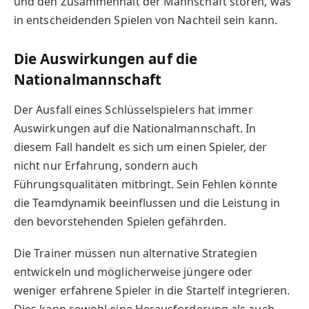
und den Zusammenhalt der Mannschaft stören, was
in entscheidenden Spielen von Nachteil sein kann.
Die Auswirkungen auf die
Nationalmannschaft
Der Ausfall eines Schlüsselspielers hat immer
Auswirkungen auf die Nationalmannschaft. In
diesem Fall handelt es sich um einen Spieler, der
nicht nur Erfahrung, sondern auch
Führungsqualitäten mitbringt. Sein Fehlen könnte
die Teamdynamik beeinflussen und die Leistung in
den bevorstehenden Spielen gefährden.
Die Trainer müssen nun alternative Strategien
entwickeln und möglicherweise jüngere oder
weniger erfahrene Spieler in die Startelf integrieren.
Dies kann sowohl eine Herausforderung als auch