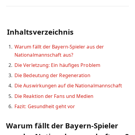
Inhaltsverzeichnis
Warum fällt der Bayern-Spieler aus der
Nationalmannschaft aus?
Die Verletzung: Ein häufiges Problem
Die Bedeutung der Regeneration
Die Auswirkungen auf die Nationalmannschaft
Die Reaktion der Fans und Medien
Fazit: Gesundheit geht vor
Warum fällt der Bayern-Spieler