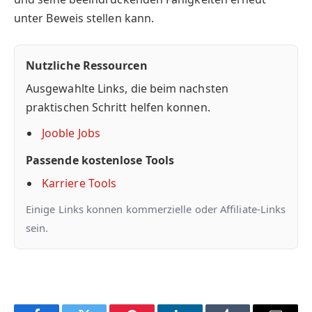
unter Beweis stellen kann.
Nutzliche Ressourcen
Ausgewahlte Links, die beim nachsten
praktischen Schritt helfen konnen.
Jooble Jobs
Passende kostenlose Tools
Karriere Tools
Einige Links konnen kommerzielle oder Affiliate-Links
sein.