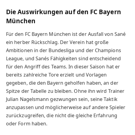
Die Auswirkungen auf den FC Bayern
München
Für den FC Bayern München ist der Ausfall von Sané
ein herber Rückschlag. Der Verein hat große
Ambitionen in der Bundesliga und der Champions
League, und Sanés Fähigkeiten sind entscheidend
für den Angriff des Teams. In dieser Saison hat er
bereits zahlreiche Tore erzielt und Vorlagen
gegeben, die den Bayern geholfen haben, an der
Spitze der Tabelle zu bleiben. Ohne ihn wird Trainer
Julian Nagelsmann gezwungen sein, seine Taktik
anzupassen und möglicherweise auf andere Spieler
zurückzugreifen, die nicht die gleiche Erfahrung
oder Form haben.