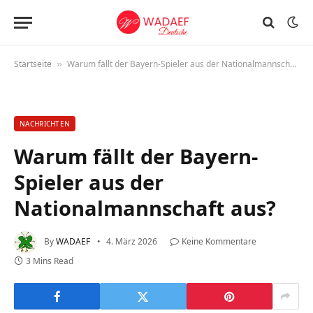
Startseite
Warum fällt der Bayern-Spieler aus der Nationalmannschaft aus?
»
NACHRICHTEN
Warum fällt der Bayern-
Spieler aus der
Nationalmannschaft aus?
By
WADAEF
4. März 2026
Keine Kommentare
3 Mins Read