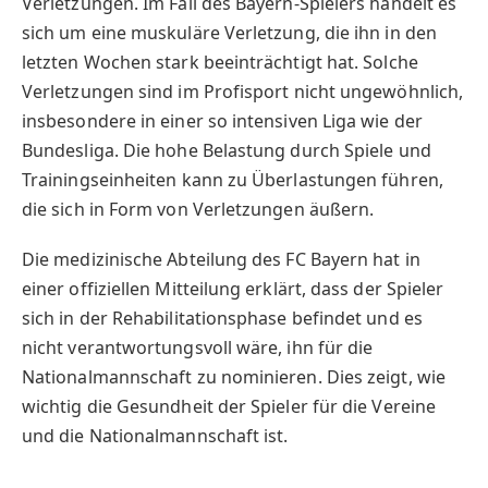
Verletzungen. Im Fall des Bayern-Spielers handelt es
sich um eine muskuläre Verletzung, die ihn in den
letzten Wochen stark beeinträchtigt hat. Solche
Verletzungen sind im Profisport nicht ungewöhnlich,
insbesondere in einer so intensiven Liga wie der
Bundesliga. Die hohe Belastung durch Spiele und
Trainingseinheiten kann zu Überlastungen führen,
die sich in Form von Verletzungen äußern.
Die medizinische Abteilung des FC Bayern hat in
einer offiziellen Mitteilung erklärt, dass der Spieler
sich in der Rehabilitationsphase befindet und es
nicht verantwortungsvoll wäre, ihn für die
Nationalmannschaft zu nominieren. Dies zeigt, wie
wichtig die Gesundheit der Spieler für die Vereine
und die Nationalmannschaft ist.