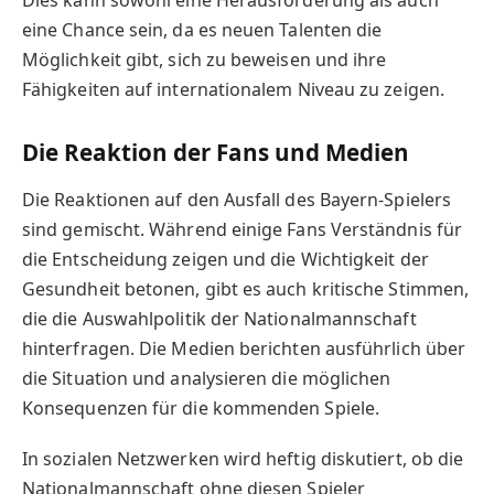
eine Chance sein, da es neuen Talenten die
Möglichkeit gibt, sich zu beweisen und ihre
Fähigkeiten auf internationalem Niveau zu zeigen.
Die Reaktion der Fans und Medien
Die Reaktionen auf den Ausfall des Bayern-Spielers
sind gemischt. Während einige Fans Verständnis für
die Entscheidung zeigen und die Wichtigkeit der
Gesundheit betonen, gibt es auch kritische Stimmen,
die die Auswahlpolitik der Nationalmannschaft
hinterfragen. Die Medien berichten ausführlich über
die Situation und analysieren die möglichen
Konsequenzen für die kommenden Spiele.
In sozialen Netzwerken wird heftig diskutiert, ob die
Nationalmannschaft ohne diesen Spieler