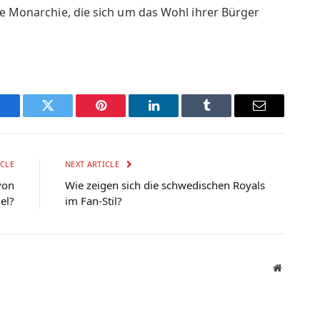
ne Monarchie, die sich um das Wohl ihrer Bürger
Facebook
Twitter
Pinterest
LinkedIn
Tumblr
Email
CLE
NEXT ARTICLE
von
Wie zeigen sich die schwedischen Royals
el?
im Fan-Stil?
Website