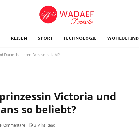
G
REISEN
SPORT
TECHNOLOGIE
WOHLBEFIN
d Daniel bei ihren Fans so beliebt?
rinzessin Victoria und
Fans so beliebt?
ne Kommentare
3 Mins Read