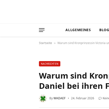
ALLGEMEINES
BLO
Startseite
Warum sind Kronprinzessin Victoria un
»
NACHRICHTEN
Warum sind Kronp
Daniel bei ihren 
By
WADAEF
24. Februar 2026
Kei