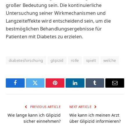
großer Bedeutung sein. Die kontinuierliche
Untersuchung seiner Wirkmechanismen und
Langzeiteffekte wird entscheidend sein, um die
bestmöglichen Behandlungsergebnisse für
Patienten mit Diabetes zu erzielen.
diabetesforschung
glipizid
rolle
spielt
welche
Facebook
Twitter
Pinterest
LinkedIn
Tumblr
Email
PREVIOUS ARTICLE
NEXT ARTICLE
Wie lange kann ich Glipizid
Wie kann ich meinen Arzt
sicher einnehmen?
über Glipizid informieren?