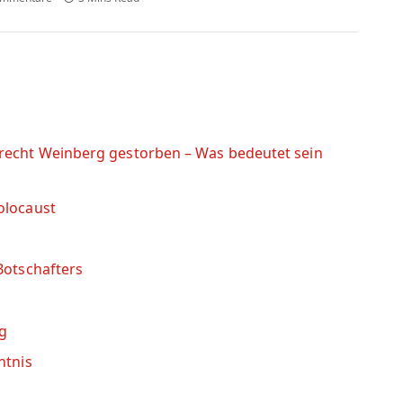
recht Weinberg gestorben – Was bedeutet sein
olocaust
Botschafters
ng
htnis