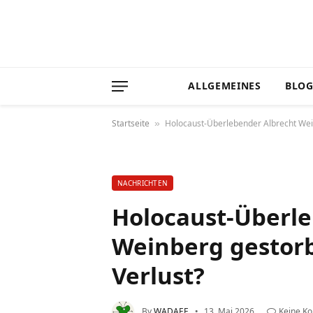
ALLGEMEINES
BLO
Startseite
Holocaust-Überlebender Albrecht Wei
»
NACHRICHTEN
Holocaust-Überle
Weinberg gestorb
Verlust?
By
WADAEF
13. Mai 2026
Keine K