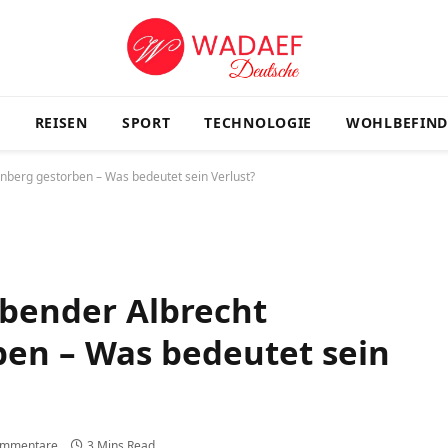
G
REISEN
SPORT
TECHNOLOGIE
WOHLBEFIN
nberg gestorben – Was bedeutet sein Verlust?
bender Albrecht
en – Was bedeutet sein
ommentare
3 Mins Read