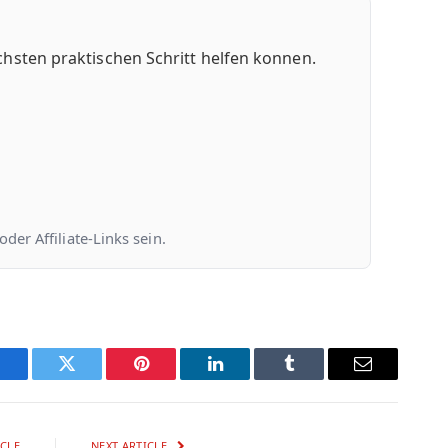
chsten praktischen Schritt helfen konnen.
er Affiliate-Links sein.
Facebook
Twitter
Pinterest
LinkedIn
Tumblr
Email
CLE
NEXT ARTICLE