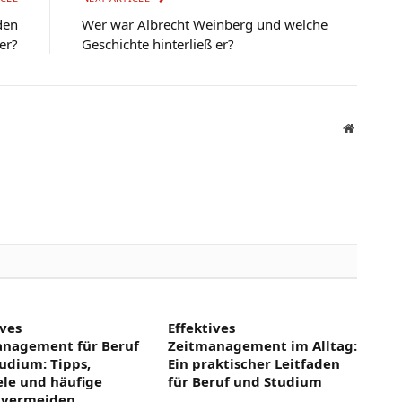
den
Wer war Albrecht Weinberg und welche
er?
Geschichte hinterließ er?
Website
ives
Effektives
anagement für Beruf
Zeitmanagement im Alltag:
udium: Tipps,
Ein praktischer Leitfaden
ele und häufige
für Beruf und Studium
 vermeiden