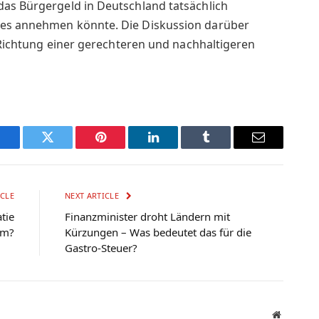
das Bürgergeld in Deutschland tatsächlich
 es annehmen könnte. Die Diskussion darüber
n Richtung einer gerechteren und nachhaltigeren
Facebook
Twitter
Pinterest
LinkedIn
Tumblr
Email
CLE
NEXT ARTICLE
tie
Finanzminister droht Ländern mit
um?
Kürzungen – Was bedeutet das für die
Gastro-Steuer?
Website