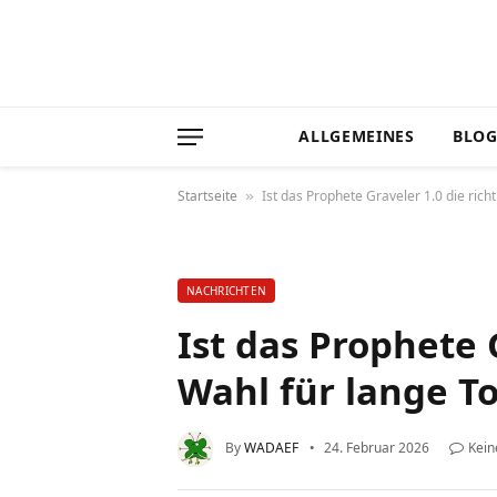
ALLGEMEINES
BLO
Startseite
Ist das Prophete Graveler 1.0 die rich
»
NACHRICHTEN
Ist das Prophete 
Wahl für lange T
By
WADAEF
24. Februar 2026
Kei