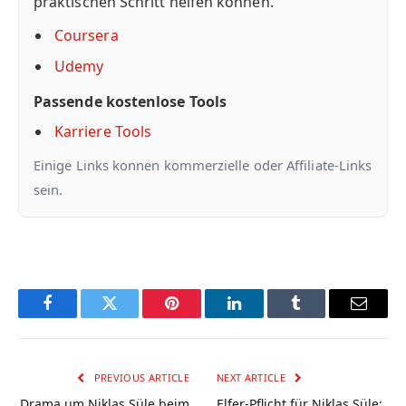
praktischen Schritt helfen konnen.
Coursera
Udemy
Passende kostenlose Tools
Karriere Tools
Einige Links konnen kommerzielle oder Affiliate-Links
sein.
Facebook
Twitter
Pinterest
LinkedIn
Tumblr
Email
PREVIOUS ARTICLE
NEXT ARTICLE
Drama um Niklas Süle beim
Elfer-Pflicht für Niklas Süle: