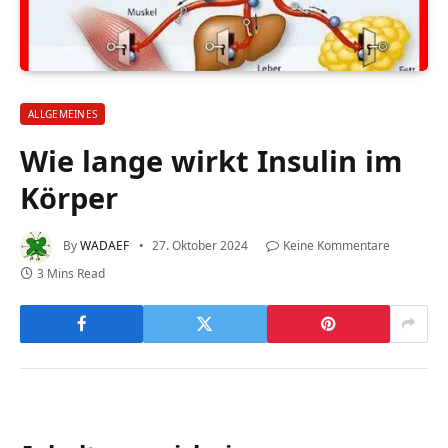
ALLGEMEINES
Wie lange wirkt Insulin im
Körper
By
WADAEF
27. Oktober 2024
Keine Kommentare
3 Mins Read