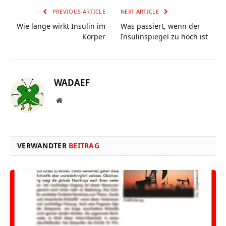
PREVIOUS ARTICLE
NEXT ARTICLE
Wie lange wirkt Insulin im
Was passiert, wenn der
Körper
Insulinspiegel zu hoch ist
WADAEF
Website
VERWANDTER
BEITRAG