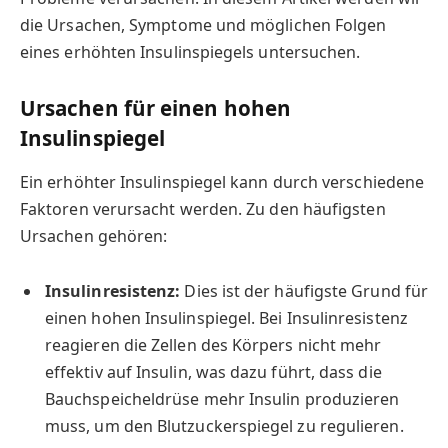
die Ursachen, Symptome und möglichen Folgen
eines erhöhten Insulinspiegels untersuchen.
Ursachen für einen hohen
Insulinspiegel
Ein erhöhter Insulinspiegel kann durch verschiedene
Faktoren verursacht werden. Zu den häufigsten
Ursachen gehören:
Insulinresistenz:
Dies ist der häufigste Grund für
einen hohen Insulinspiegel. Bei Insulinresistenz
reagieren die Zellen des Körpers nicht mehr
effektiv auf Insulin, was dazu führt, dass die
Bauchspeicheldrüse mehr Insulin produzieren
muss, um den Blutzuckerspiegel zu regulieren.