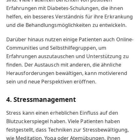
Erfahrungen mit Diabetes-Schulungen, die ihnen
helfen, ein besseres Verständnis für ihre Erkrankung
und die Behandlungsmöglichkeiten zu entwickeln.
Darüber hinaus nutzen einige Patienten auch Online-
Communities und Selbsthilfegruppen, um
Erfahrungen auszutauschen und Unterstützung zu
finden. Der Austausch mit anderen, die ähnliche
Herausforderungen bewältigen, kann motivierend
sein und neue Perspektiven eröffnen.
4. Stressmanagement
Stress kann einen erheblichen Einfluss auf den
Blutzuckerspiegel haben. Viele Patienten haben
festgestellt, dass Techniken zur Stressbewältigung,
wie Meditation, Yoga oder Atemübungen, ihnen