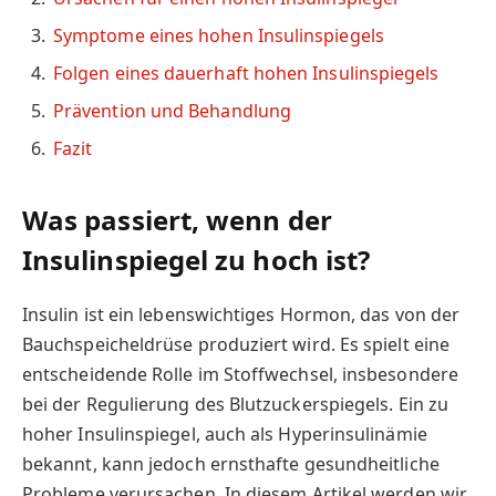
Symptome eines hohen Insulinspiegels
Folgen eines dauerhaft hohen Insulinspiegels
Prävention und Behandlung
Fazit
Was passiert, wenn der
Insulinspiegel zu hoch ist?
Insulin ist ein lebenswichtiges Hormon, das von der
Bauchspeicheldrüse produziert wird. Es spielt eine
entscheidende Rolle im Stoffwechsel, insbesondere
bei der Regulierung des Blutzuckerspiegels. Ein zu
hoher Insulinspiegel, auch als Hyperinsulinämie
bekannt, kann jedoch ernsthafte gesundheitliche
Probleme verursachen. In diesem Artikel werden wir