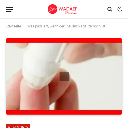
Startseite
Was passiert, wenn der Insulinspiegel zu hoch ist
»
ALLGEMEINES