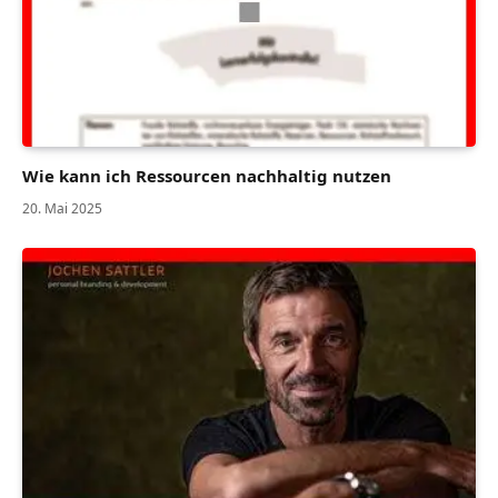
Wie kann ich Ressourcen nachhaltig nutzen
20. Mai 2025