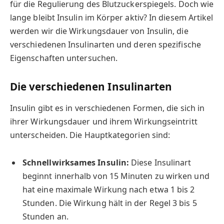
für die Regulierung des Blutzuckerspiegels. Doch wie
lange bleibt Insulin im Körper aktiv? In diesem Artikel
werden wir die Wirkungsdauer von Insulin, die
verschiedenen Insulinarten und deren spezifische
Eigenschaften untersuchen.
Die verschiedenen Insulinarten
Insulin gibt es in verschiedenen Formen, die sich in
ihrer Wirkungsdauer und ihrem Wirkungseintritt
unterscheiden. Die Hauptkategorien sind:
Schnellwirksames Insulin:
Diese Insulinart
beginnt innerhalb von 15 Minuten zu wirken und
hat eine maximale Wirkung nach etwa 1 bis 2
Stunden. Die Wirkung hält in der Regel 3 bis 5
Stunden an.