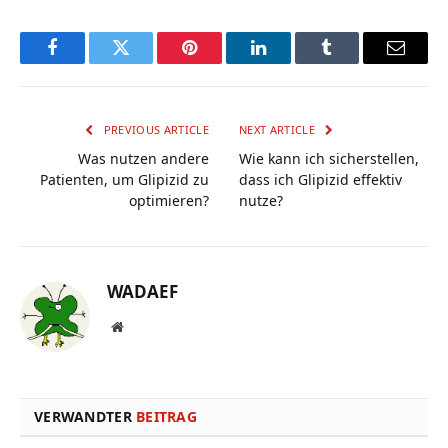
Facebook
Twitter
Pinterest
LinkedIn
Tumblr
Email
PREVIOUS ARTICLE
NEXT ARTICLE
Was nutzen andere
Wie kann ich sicherstellen,
Patienten, um Glipizid zu
dass ich Glipizid effektiv
optimieren?
nutze?
WADAEF
Website
VERWANDTER
BEITRAG