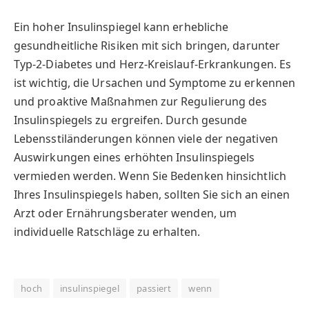
Ein hoher Insulinspiegel kann erhebliche
gesundheitliche Risiken mit sich bringen, darunter
Typ-2-Diabetes und Herz-Kreislauf-Erkrankungen. Es
ist wichtig, die Ursachen und Symptome zu erkennen
und proaktive Maßnahmen zur Regulierung des
Insulinspiegels zu ergreifen. Durch gesunde
Lebensstiländerungen können viele der negativen
Auswirkungen eines erhöhten Insulinspiegels
vermieden werden. Wenn Sie Bedenken hinsichtlich
Ihres Insulinspiegels haben, sollten Sie sich an einen
Arzt oder Ernährungsberater wenden, um
individuelle Ratschläge zu erhalten.
hoch
insulinspiegel
passiert
wenn