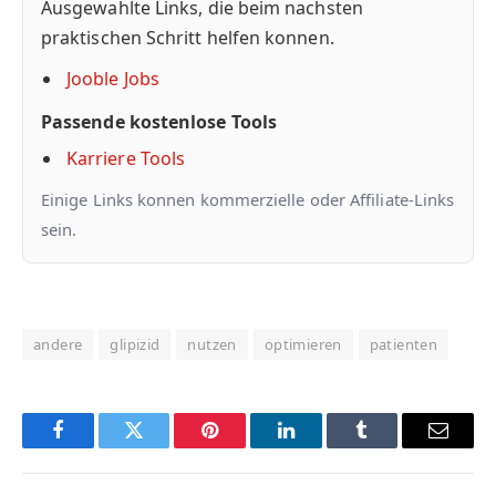
Ausgewahlte Links, die beim nachsten
praktischen Schritt helfen konnen.
Jooble Jobs
Passende kostenlose Tools
Karriere Tools
Einige Links konnen kommerzielle oder Affiliate-Links
sein.
andere
glipizid
nutzen
optimieren
patienten
Facebook
Twitter
Pinterest
LinkedIn
Tumblr
Email