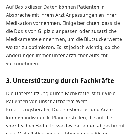
Auf Basis dieser Daten können Patienten in
Absprache mit ihrem Arzt Anpassungen an ihrer
Medikation vornehmen. Einige berichten, dass sie
die Dosis von Glipizid anpassen oder zusätzliche
Medikamente einnehmen, um die Blutzuckerwerte
weiter zu optimieren. Es ist jedoch wichtig, solche
Änderungen immer unter ärztlicher Aufsicht
vorzunehmen.
3. Unterstützung durch Fachkräfte
Die Unterstützung durch Fachkräfte ist für viele
Patienten von unschätzbarem Wert.
Ernährungsberater, Diabetesberater und Ärzte
können individuelle Pläne erstellen, die auf die
spezifischen Bedürfnisse des Patienten abgestimmt
sind. Viele Patienten berichten von positiven