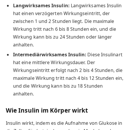
Langwirksames Insulin:
Langwirksames Insulin
hat einen verzögerten Wirkungseintritt, der
zwischen 1 und 2 Stunden liegt. Die maximale
Wirkung tritt nach 6 bis 8 Stunden ein, und die
Wirkung kann bis zu 24 Stunden oder länger
anhalten.
Intermediärwirksames Insulin:
Diese Insulinart
hat eine mittlere Wirkungsdauer. Der
Wirkungseintritt erfolgt nach 2 bis 4 Stunden, die
maximale Wirkung tritt nach 4 bis 12 Stunden ein,
und die Wirkung kann bis zu 18 Stunden
anhalten.
Wie Insulin im Körper wirkt
Insulin wirkt, indem es die Aufnahme von Glukose in