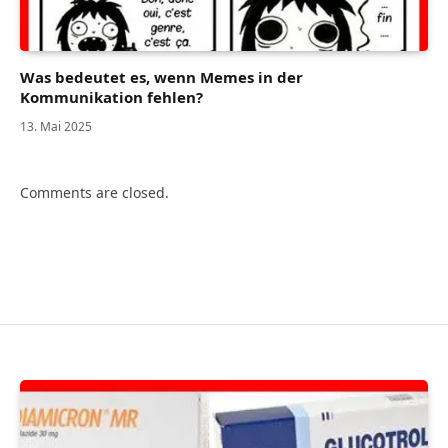
Was bedeutet es, wenn Memes in der
Kommunikation fehlen?
13. Mai 2025
Comments are closed.