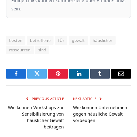
Einige Links konnen kommerzielle oder Affiliate-Links
sein.
besten
betroffene
fÜr
gewalt
häuslicher
ressourcen
sind
Facebook
Twitter
Pinterest
LinkedIn
Tumblr
Email
PREVIOUS ARTICLE
NEXT ARTICLE
Wie können Workshops zur
Wie können Unternehmen
Sensibilisierung von
gegen häusliche Gewalt
häuslicher Gewalt
vorbeugen
beitragen