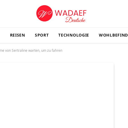
G
REISEN
SPORT
TECHNOLOGIE
WOHLBEFIN
me von Sertraline warten, um zu fahren