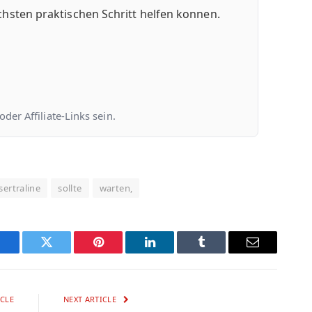
chsten praktischen Schritt helfen konnen.
er Affiliate-Links sein.
sertraline
sollte
warten,
Facebook
Twitter
Pinterest
LinkedIn
Tumblr
Email
CLE
NEXT ARTICLE