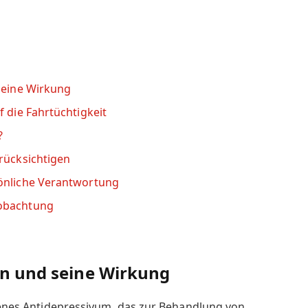
 seine Wirkung
f die Fahrtüchtigkeit
?
erücksichtigen
sönliche Verantwortung
eobachtung
in und seine Wirkung
ebenes Antidepressivum, das zur Behandlung von