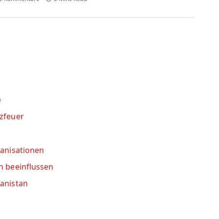
e
uzfeuer
ganisationen
n beeinflussen
hanistan