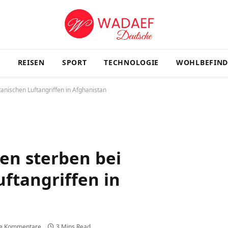
G
REISEN
SPORT
TECHNOLOGIE
WOHLBEFIN
anischen Luftangriffen in Afghanistan
en sterben bei
ftangriffen in
ne Kommentare
3 Mins Read