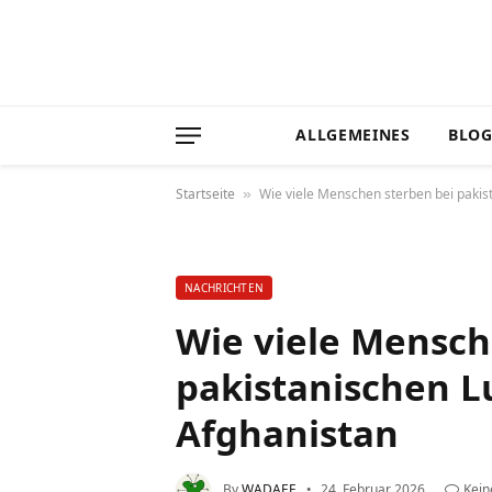
ALLGEMEINES
BLO
Startseite
Wie viele Menschen sterben bei pakist
»
NACHRICHTEN
Wie viele Mensch
pakistanischen Lu
Afghanistan
By
WADAEF
24. Februar 2026
Kei