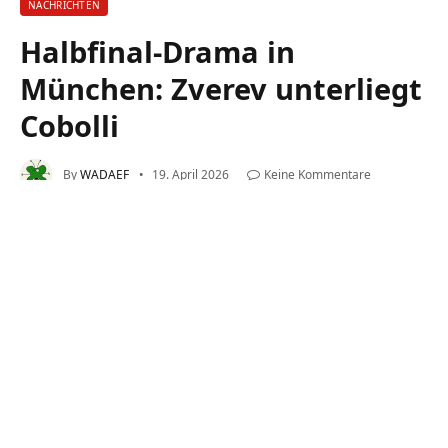
NACHRICHTEN
Halbfinal-Drama in
München: Zverev unterliegt
Cobolli
By
WADAEF
19. April 2026
Keine Kommentare
3 Mins Read
Inhaltsverzeichnis
Halbfinal-Drama in München: Zverev unterliegt